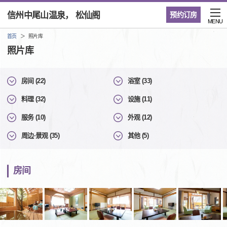
信州中尾山温泉， 松仙阁
预约订房
MENU
首页
照片库
照片库
房间 (22)
浴室 (33)
料理 (32)
设施 (11)
服务 (10)
外观 (12)
周边·景观 (35)
其他 (5)
房间